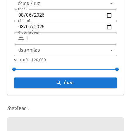
อำเภอ / เขต
เช็คอิน
เช็คเอาท์
จำนวนผู้เข้าพัก
ประเภทห้อง
ราคา: ฿
0
– ฿
20,000
ค้นหา
กำลังโหลด...