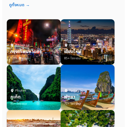
ดูทั้งหมด →
Bangkok
Chiang Mai
กรุงเทพมหานคร
เชียงใหม่
120+ โรงแรม
85+ โรงแรม
Phuket
Pattaya
ภูเก็ต
พัทยา
95+ โรงแรม
70+ โรงแรม