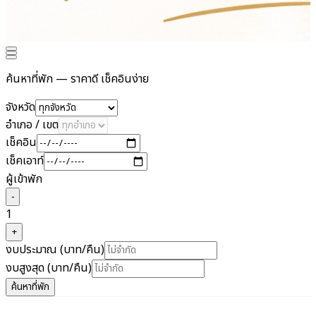
ค้นหาที่พัก — ราคาดี เช็คอินง่าย
จังหวัด
อำเภอ / เขต
เช็คอิน
เช็คเอาท์
ผู้เข้าพัก
−
1
+
งบประมาณ (บาท/คืน)
งบสูงสุด (บาท/คืน)
ค้นหาที่พัก